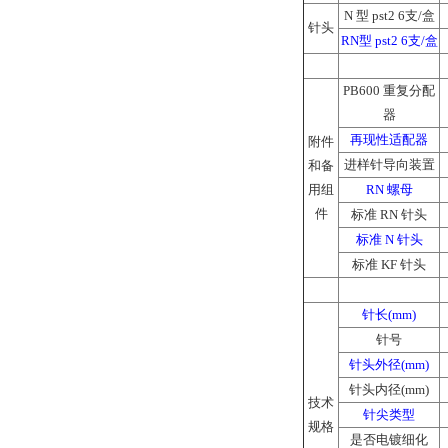
N 型 pst2 6支/盒
针头
RN型 pst2 6支/盒
PB600 重复分配
器
再现性适配器
附件
进样针导向装置
和备
用组
RN 螺母
件
标准 RN 针头
标准 N 针头
标准 KF 针头
针长(mm)
针号
针头外径(mm)
针头内径(mm)
技术
针尖类型
规格
是否电镀细化