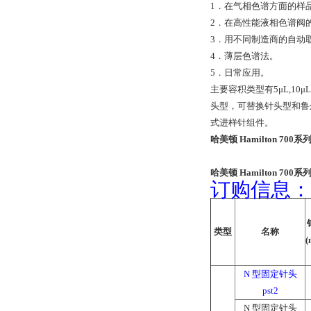
1．在气相色谱方面的样
2．在高性能液相色谱阀
3．用不同制造商的自动
4．薄层色谱法。
5．日常应用。
主要容积类型有5μL,10μL
头型，可替换针头型和鲁
式进样针组件。
哈美顿 Hamilton 70
哈美顿 Hamilton 70
订购信息：
类型
名称
(
N 型固定针头
pst2
N 型固定针头