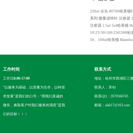
250ul 尖头 80700哈美顿
系列 微量进样针 注射器
注射器
2.5ul 5ul哈美顿
10\25\50\100\250\5
50、100ul哈美顿 Hami
工作时间
联系方式
工作日
8:00-17:00
地址：杭州市西湖区三墩
“以服务为基础，以质量为生存，以科技
联系人：宋钊
求发展”是我们的口号；“用我们真诚的
联系QQ：2670566745
微笑，换取客户对我们服务的满意”是我
邮箱：alab17@163.com
们的目标！！！