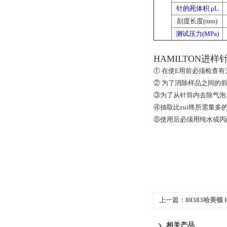
针的死体积 μL
刻度长度(mm)
测试压力(MPa)
HAMILTON进
① 在使E用前必须检查
② 为了消除样品之间的前
③为了从针筒内去除气泡
④抽取比zui终所需量
⑤使用后必须用纯水或丙
上一篇：
80383哈美顿 
样针 注射器
相关产品