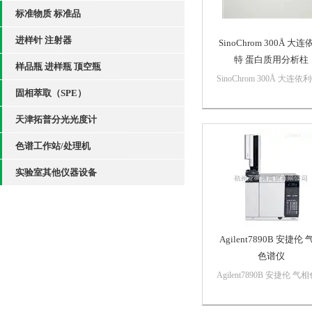
标准物质 标准品
进样针 注射器
SinoChrom 300Å 大
特 蛋白质用分析柱
样品瓶 进样瓶 顶空瓶
SinoChrom 300Å 大连依
固相萃取（SPE）
蛋白质用分析柱 以高纯硅
为基质，孔径3 0 0 A ，
天津拓普分光光度计
分离...
色谱工作站/处理机
实验室其他仪器设备
Agilent7890B 安捷伦 
色谱仪
Agilent7890B 安捷伦 气
谱仪安捷伦7890B GC为
伦公司40年GC技术的历