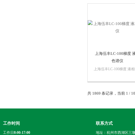
写了激动人心的新篇章。
您提供了所需的一切，包
好的分离能力, 强效的新
和仪器智能化实时自监...
上海伍丰LC-100梯度 
色谱仪
上海伍丰LC-100梯度 液
谱仪LC-100 PLUS液相色
由P100 高压恒流泵与UV1
紫外检测器直接构成等度
共 1869 条记录，当前 1 /
系统、梯度分析系统。使
WS100工作站可以同时控
台P100 高压恒...
工作时间
联系方式
工作日
8:00-17:00
地址：杭州市西湖区三墩