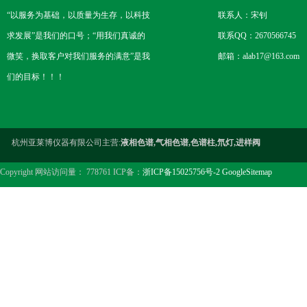
“以服务为基础，以质量为生存，以科技
联系人：宋钊
求发展”是我们的口号；“用我们真诚的
联系QQ：2670566745
微笑，换取客户对我们服务的满意”是我
邮箱：alab17@163.com
们的目标！！！
杭州亚莱博仪器有限公司主营:
液相色谱,气相色谱,色谱柱,氘灯,进样阀
Copyright 网站访问量： 778761 ICP备：
浙ICP备15025756号-2
GoogleSitemap