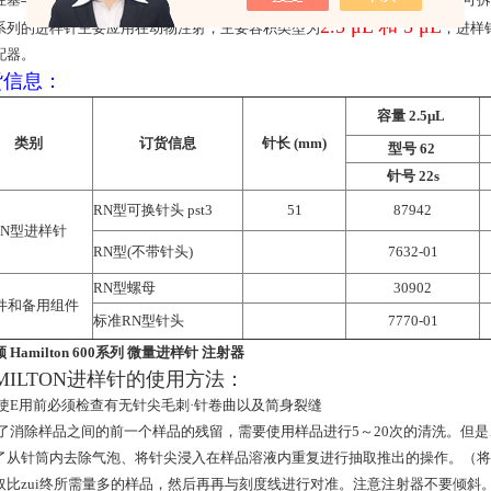
2.5 μL 和 5 μL
系列的进样针主要应用在动物注射，主要容积类型为
，进样
配器。
货信息：
容量 2.5μL
类别
订货信息
针长 (mm)
型号 62
针号 22s
RN型可换针头 pst3
51
87942
RN型进样针
RN型(不带针头)
7632-01
RN型螺母
30902
件和备用组件
标准RN型针头
7770-01
 Hamilton 600系列 微量进样针 注射器
MILTON进样针的使用方法：
在使E用前必须检查有无针尖毛刺·针卷曲以及简身裂缝
为了消除样品之间的前一个样品的残留，需要使用样品进行5～20次的清洗。但是、
了从针筒内去除气泡、将针尖浸入在样品溶液内重复进行抽取推出的操作。（将
取比zui终所需量多的样品，然后再再与刻度线进行对准。注意注射器不要倾斜