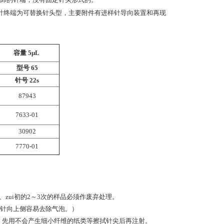
针终端为可替换针头型，主要附件有进样针导向装置和再现
容量 5μL
型号 65
针号 22s
87943
7633-01
30902
7770-01
zui初的2～3次的样品必须作废弃处理。
针向上侧容易去除气泡。）
。先用不会产生细小纤维的纸类等擦拭针尖后再注射。