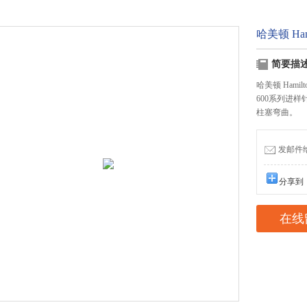
哈美顿 Ha
简要描
哈美顿 Hamil
600系列进
柱塞弯曲。
发邮件给我
分享到
在线