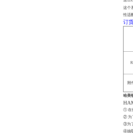
这个
性适
订
附
哈美顿
HA
① 
② 
③为
④抽