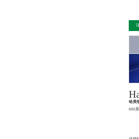
Ha
哈美顿
60
这些