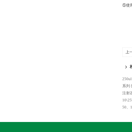
⑤使
上
进
250u
系列
注射
10\2
50、