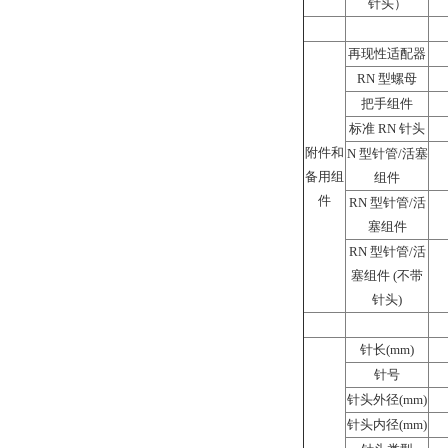
针头）
再现性适配器
RN 型螺母
把手组件
标准 RN 针头
附件和
N 型针管/活塞
备用组
组件
件
RN 型针管/活
塞组件
RN 型针管/活
塞组件 (不带
针头)
针长(mm)
针号
针头外径(mm)
针头内径(mm)