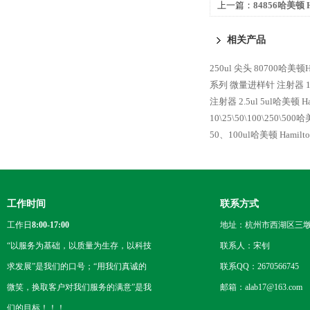
上一篇：
84856哈美顿 
样针 注射器
相关产品
250ul 尖头 80700哈美顿
系列 微量进样针 注射器
注射器
2.5ul 5ul哈美顿
10\25\50\100\250\5
50、100ul哈美顿 Hami
工作时间
联系方式
工作日
8:00-17:00
地址：杭州市西湖区三墩
“以服务为基础，以质量为生存，以科技
联系人：宋钊
求发展”是我们的口号；“用我们真诚的
联系QQ：2670566745
微笑，换取客户对我们服务的满意”是我
邮箱：alab17@163.com
们的目标！！！