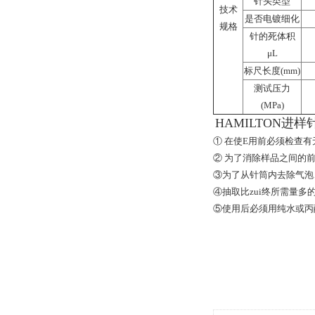
针头类型
技术
是否电镀细化
规格
针的死体积
μL
标尺长度(mm)
测试压力
(MPa)
HAMILTON进
① 在使E用前必须检查
② 为了消除样品之间的前
③为了从针筒内去除气泡
④抽取比zui终所需量
⑤使用后必须用纯水或丙