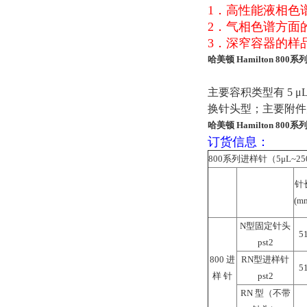
1．高性能液相色
2．气相色谱方面
3．深窄容器的样
哈美顿 Hamilton 80
主要容积类型有 5 μL,
换针头型；主要附件
哈美顿 Hamilton 80
订货信息：
800系列进样针（5μL~25
针
(m
N型固定针头
5
pst2
800 进
RN型进样针
5
样 针
pst2
RN 型（不带