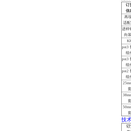
订
信
再
适
进样
向
K
pst3
组
pst3
组
pst2
组
25m
38m
50m
技
订