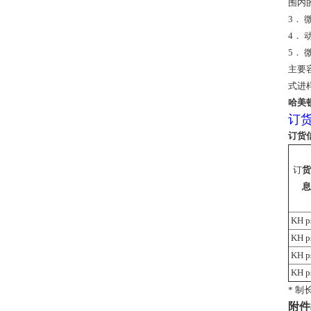
围内
3．
4． 
5．
主要容
式进
哈美顿
订
订货
订
货
息
KH p
KH p
KH p
KH p
* 制
附件