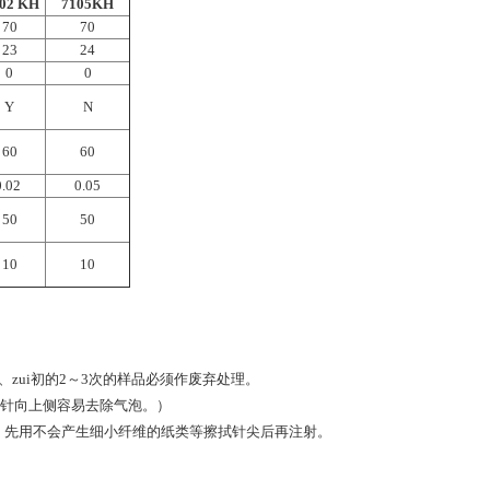
02 KH
7105KH
70
70
23
24
0
0
Y
N
60
60
0.02
0.05
50
50
10
10
zui初的2～3次的样品必须作废弃处理。
针向上侧容易去除气泡。）
。先用不会产生细小纤维的纸类等擦拭针尖后再注射。