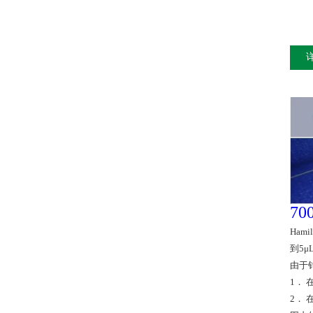
7
Ha
到5
由于
1．
2．