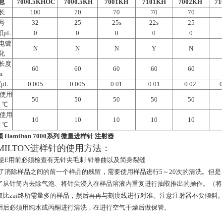
息
7000.5KHOC
7000.5KH
7001KH
7101KH
7002KH
71
长
100
70
70
70
70
号
32
25
25s
22s
25
积μL
0
0
0
0
0
电镀
N
N
N
Y
N
化
长度
60
60
60
60
60
m
μL
0.005
0.005
0.01
0.01
0.02
高使用
50
50
50
50
50
 ℃
低使用
10
10
10
10
10
 ℃
 Hamilton 7000系列 微量进样针 注射器
MILTON进样针的使用方法：
在使E用前必须检查有无针尖毛刺·针卷曲以及简身裂缝
为了消除样品之间的前一个样品的残留，需要使用样品进行5～20次的清洗。但是、
了从针筒内去除气泡、将针尖浸入在样品溶液内重复进行抽取推出的操作。（将
取比zui终所需量多的样品，然后再再与刻度线进行对准。注意注射器不要倾斜
用后必须用纯水或丙酮进行清洗，在进行空气干燥后做保管。