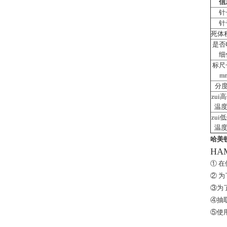
信
针
针
死体
是否
细
标尺
m
分度
zui
温度
zui
温度
哈美顿
HA
① 
② 
③为
④抽
⑤使