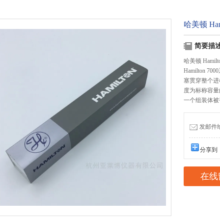
哈美顿 Ha
简要描
哈美顿 Hamil
Hamilto
塞贯穿整个进样
度为标称容量的
一个组装体被
发邮件给我
分享到
在线