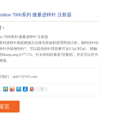
milton 7000系列 微量进样针 注射器
述：
ton 7000系列 微量进样针 注射器
n 7000系列进样针都是根据正位移无死体积原理而设计的，细钨丝针柱
针并延伸到针*。可以提供的针筒容量可从0.5μL到5μL，精确
&amp;amp;#177;1%。针头和钨柱塞是*匹配的，并且可以作为
替换。
们：alab17@163.com
1
：
留言