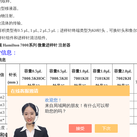
的取样。
 微型移液器。
动物注射。
 微流体的传输。
积类型有0.5 μL, 1 μL, 2 μL,5 μL；进样针终端类型为KH针头，可
样针组件和进样针清洁组件。
 Hamilton 7000系列 微量进样针 注射器
货信息：
信息
容量0.5μL
容量0.5μL
容量1.0μL
容量1.0μL
容量2.0μL
信
针长
7000.5KHOC
7000.5KH
7001KH
7101KH
7002KH
(mm )
7
针号32
针号25
针号25s
针号22s
针号25
st2
70
86259
80135
86211
88411
欢迎您！
st3
100
86257
来自局域网的朋友！有什么可以帮
助您的吗？
st3
70
86250
80100
86200
88400
st*
*
80108
长度，不能为针头样式5，zui大SN针长为130mm
和备用组件