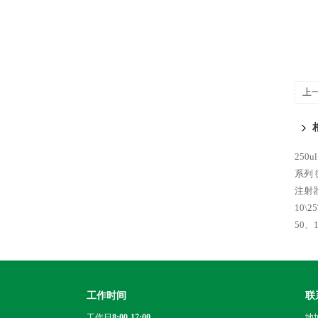
上
进
250u
系列
注射
10\2
50、
工作时间
联
工作日
8:00-17:00
地