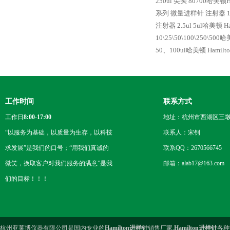
250ul 尖头 80700哈美顿
系列 微量进样针 注射器
注射器
2.5ul 5ul哈美顿
10\25\50\100\250\5
50、100ul哈美顿 Hami
工作时间
联系方式
工作日
8:00-17:00
地址：杭州市西湖区三墩
“以服务为基础，以质量为生存，以科技
联系人：宋钊
求发展”是我们的口号；“用我们真诚的
联系QQ：2670566745
微笑，换取客户对我们服务的满意”是我
邮箱：alab17@163.com
们的目标！！！
杭州亚莱博仪器有限公司是国内专业的
Hamilton进样针
销售厂家,
Hamilton进样针
各种