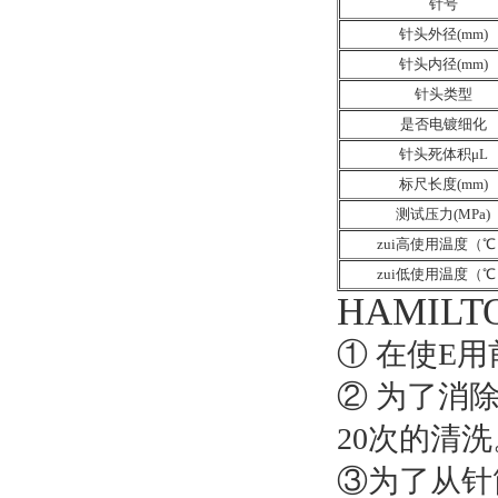
针号
针头外径(mm)
针头内径(mm)
针头类型
是否电镀细化
针头死体积μL
标尺长度(mm)
测试压力(MPa)
zui高使用温度（℃
zui低使用温度（℃
HAMI
① 在使E
② 为了消
20次的清
③为了从针