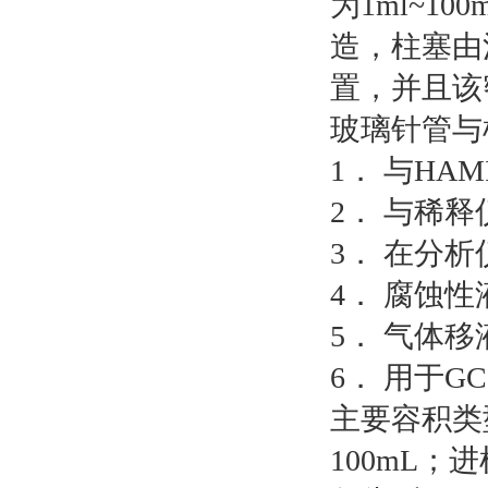
为1ml~1
造，柱塞由
置，并且该
玻璃针管与
1． 与HA
2． 与稀
3． 在分
4． 腐蚀
5． 气体移
6． 用于G
主要容积类型有1m
100mL