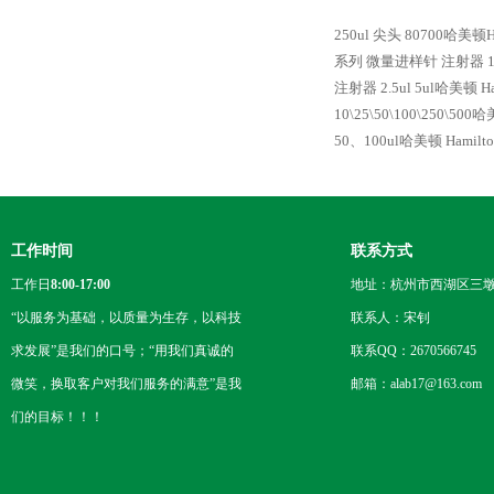
250ul 尖头 80700哈美顿
系列 微量进样针 注射器
注射器
2.5ul 5ul哈美顿
10\25\50\100\250\5
50、100ul哈美顿 Hami
工作时间
联系方式
工作日
8:00-17:00
地址：杭州市西湖区三墩
“以服务为基础，以质量为生存，以科技
联系人：宋钊
求发展”是我们的口号；“用我们真诚的
联系QQ：2670566745
微笑，换取客户对我们服务的满意”是我
邮箱：alab17@163.com
们的目标！！！