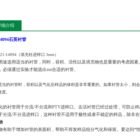
详细介绍
14094
石英衬管
21-14094（填充柱进样口 3mm）
用途选用适当的衬管，同时，容积、活性以及填充物也是重要的考虑因素。
，必须通过实验才能选出zui合适的衬管。
适当的衬管时，容积以及气化后样品的体积是非常重要的。如果衬管太小，则会
敏度。
化的衬管用于分流/不分流和PTV进样口。去活衬管已经过处理，可防止
于分流/不分流进样口，这种衬管不适用于极性或者不稳定的样品，除非
物
物有助于增加衬管的表面积，帮助不挥发样品组分气化和保留。要达到*