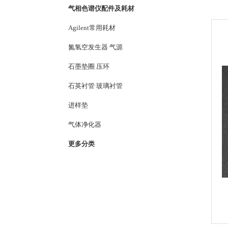
气相色谱仪配件及耗材
Agilent常用耗材
氮氢空发生器 气源
石墨垫圈 压环
石英衬管 玻璃衬管
进样垫
气体净化器
更多分类