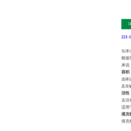
221-
岛津2
根据
来说
容积
选择
及灵
活性
去活
适用
填充
填充