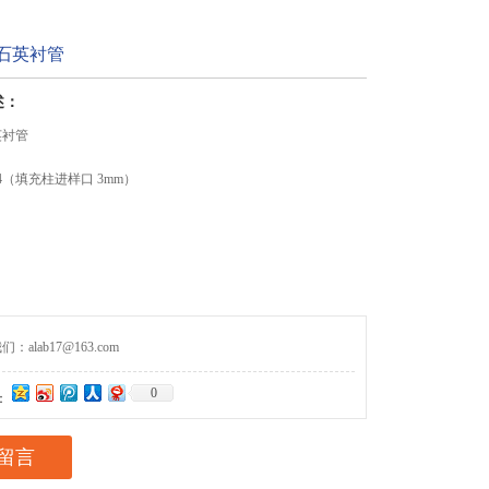
94石英衬管
述：
石英衬管
094（填充柱进样口 3mm）
alab17@163.com
0
：
留言