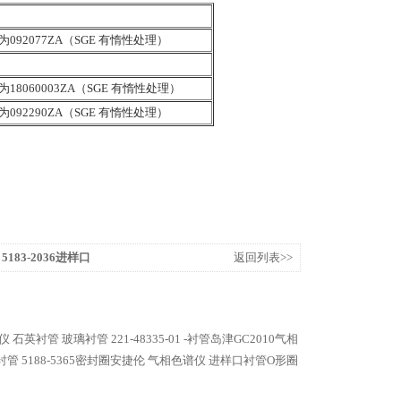
92077ZA（SGE 有惰性处理）
8060003ZA（SGE 有惰性处理）
92290ZA（SGE 有惰性处理）
183-2036进样口
返回列表>>
色谱仪 石英衬管 玻璃衬管
221-48335-01 -衬管岛津GC2010气相
衬管
5188-5365密封圈安捷伦 气相色谱仪 进样口衬管O形圈