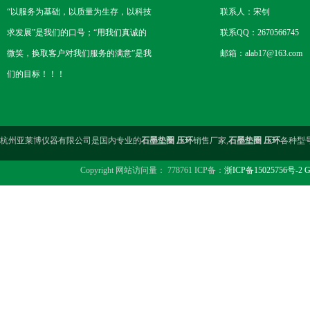
“以服务为基础，以质量为生存，以科技
联系人：宋钊
求发展”是我们的口号；“用我们真诚的
联系QQ：2670566745
微笑，换取客户对我们服务的满意”是我
邮箱：alab17@163.com
们的目标！！！
杭州亚莱博仪器有限公司是国内专业的
石墨垫圈 压环
销售厂家,
石墨垫圈 压环
各种型
Copyright 网站访问量： 778761 ICP备：
浙ICP备15025756号-2
G