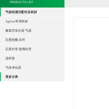
PRODUCTS LIST
气相色谱仪配件及耗材
Agilent常用耗材
氮氢空发生器 气源
石墨垫圈 压环
石英衬管 玻璃衬管
进样垫
气体净化器
更多分类