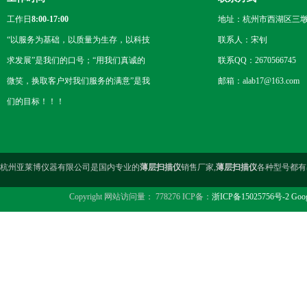
工作日
8:00-17:00
地址：杭州市西湖区三墩
“以服务为基础，以质量为生存，以科技
联系人：宋钊
求发展”是我们的口号；“用我们真诚的
联系QQ：2670566745
微笑，换取客户对我们服务的满意”是我
邮箱：alab17@163.com
们的目标！！！
杭州亚莱博仪器有限公司是国内专业的
薄层扫描仪
销售厂家,
薄层扫描仪
各种型号都有
Copyright 网站访问量： 778276 ICP备：
浙ICP备15025756号-2
Goog