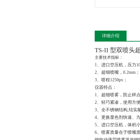
详细介绍
TS-II 型双喷
主要技术指标：
1
、
进口空压机，压力
1
2
、
超细喷嘴，
0.2mm
；
3
、
喷程
1250px
；
仪器特点：
1
、
超细喷雾，防止样
2
、
轻巧紧凑，使用方
3
、
全不锈钢结构
,
结实
4
、
更换显色剂快速、
5
、
进口空压机，体积
6
、喷雾质量在于喷嘴
细电动薄层喷雾器超细