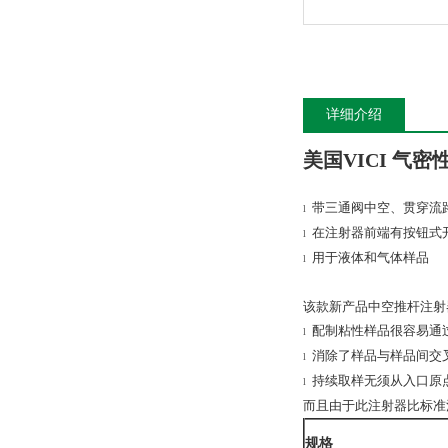
详细介绍
美国VICI 气
带三通阀中空、贯穿流
l
在注射器前端有按钮式
l
用于液体和气体样品
l
该款新产品中空推杆注射
配制粘性样品很容易通
l
消除了样品与样品间交
l
持续取样无须从入口原
l
而且由于此注射器比标准
规格