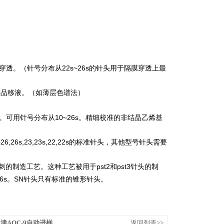
22s~26s
穿透。（针号分布从
的针头用于隔膜穿透上最
样品移液。（如薄层色谱法）
10~26s
。可用针号分布从
。精细校准的非结晶乙烯基
26,26s,23,23s,22,22s
供
的标准针头，其他型号针头需要
pst2
pst3
刺的制造工艺。这种工艺被用于
和
针头的制
6s
SN
。
针头只有标准的锥形针头。
岛津AOC-9自动进样
返回列表>>