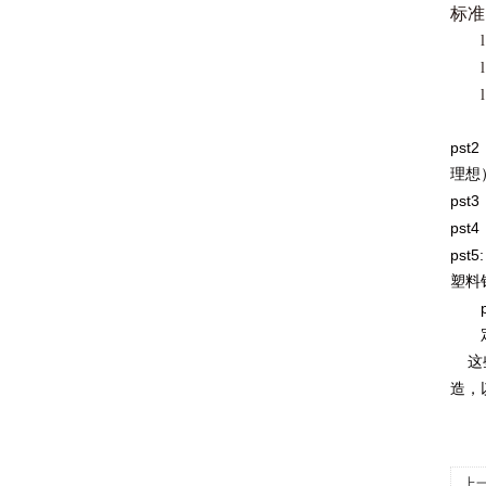
标准
pst2
理想
pst3
pst4
pst5:
塑料
这些
造，
上