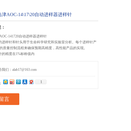
AOC-14\17\20自动进样器进样针
述：
OC-141720自动进样器进样针
on制造的进样针和针头用于生命科学研究和实验室分析。每个进样针产
的质量控制流程来确保预期高精度，高性能产品的实现。
进样针的精度在1%标称值内
们：alab17@163.com
1
：
留言