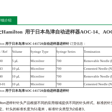
详细介绍
Hamilton 用于日本岛津
自动进样器AOC-14、AO
lton
用于日本岛津AOC-141720自动进样器进样针
订货信息：
 / Ref
Volume
Syringe Type
Syringe Series
Termination
30
5 µL
Microliter
700
Removable Needle 
43
10 µL
Microliter
700
Cemented Needle (N
40
10 µL
Microliter
700
Removable Needle 
8-01
10 µL
Microliter
700
Cemented Needle (N
lton
用于日本岛津AOC-141720自动进样器进样针
-----------------------------------------------
lton
进样针针头产品根据不同的应用领域提供不同的针头样式。标准的针
51
2
3
定。针头的标准长度为
毫米，标准针尖类型为
或者
。