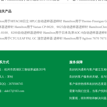
样器的进样针
器进样针
相关产品
ilton用于HITACHI日立 HPLC自动进样器进样针
Hamilton用于Thermo Finni
样器进样针
Hamilton用于Varian CP-9020、9025自动进样器进样针
HamiltonCh
ian 8100、8200自动进样器进样针
Hamilton用于日本岛津AOC-9自动进样器进样
ilton用于CTC/LEAP PAL GC 顶空进样器 进样针
Hamilton用于Agilent 7670 7
系方式
服务保障
址：杭州市西湖区三墩镇厚诚路283号
良好的沟通和与客户建立互相
系人：宋钊
良好的客户服务的关键。在与
QQ：2670566745
客户保持热情和友好的态度是
：alab17@163.com
需要与我们交流，当客户找到
到重视，得到帮助和解决问题