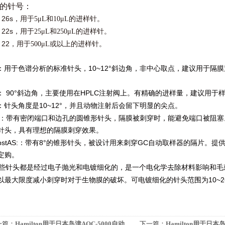
的针号
：
26s
l
，用于
5μL
和
10μL
的进样针。
22s
l
，用于
25μL
和
250μL
的进样针。
22
l
，用于
500μL
或以上的进样针。
10~12°
：
用于色谱分析的标准针头，
斜边角，非中心取点，建议用于隔膜
）
90°
HPLC
：
斜边角，主要使用在
注射阀上。有精确的进样量，建议用于
10~12°
：
针头角度是
，并且动物注射后会留下明显的尖点。
：
带有密闭端口和边孔的圆锥形针头，隔膜被刺穿时，能避免端口被阻塞
针头，具有理想的隔膜刺穿效果。
pstAS:
8°
GC
：
带有
的锥形针头，被设计用来刺穿
自动取样器的隔片。提
定购。
针头都是经过电子抛光和电镀细化的，是一个电化学去除材料影响和毛
10~2
以最大限度减小刺穿时对于生物膜的破坏。可电镀细化的针头范围为
一篇：
Hamilton用于日本岛津AOC-5000自动
下一篇：
Hamilton用于日本