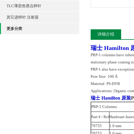
TLC薄层色谱点样针
其它进样针 注射器
更多分类
详细介绍
瑞士 Hamilton
PRP-1 columns have inher
stationary phase coating is
PRP-1 also have exception
Pore Size: 100 Å
Material: PS-DVB
Applications: Organic co
瑞士 Hamilton 原装
P
PRP-1 Columns
Part # / Ref
Hardware Inner
79755
1.0 mm
79753
1.0 mm