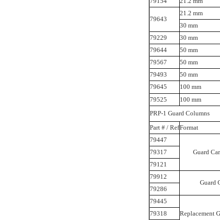
79154
21.2 mm
21.2 mm
79643
30 mm
79229
30 mm
79644
50 mm
79567
50 mm
79493
50 mm
79645
100 mm
79525
100 mm
PRP-1 Guard Columns
Part # / Ref
Format
79447
79317
Guard Car
79121
79912
Guard 
79286
79445
79318
Replacement G