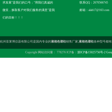
求发展”是我们的口号；“用我们真诚的
联系QQ：2670566745
微笑，换取客户对我们服务的满意”是我
邮箱：alab17@163.com
们的目标！！！
杭州亚莱博仪器有限公司是国内专业的
液相色谱柱
销售厂家,
液相色谱柱
各种型号都有
Copyright 网站访问量： 778276 ICP备：
浙ICP备15025756号-2
Goog