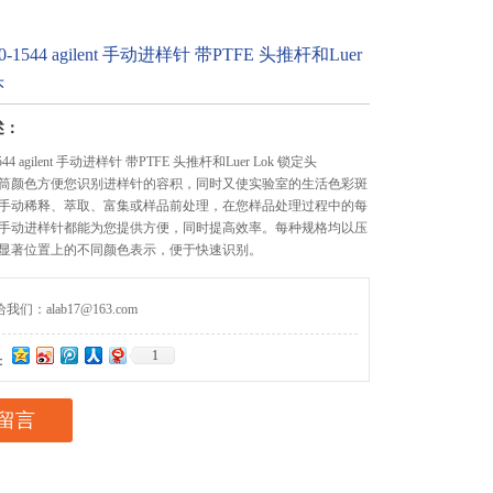
-1544 agilent 手动进样针 带PTFE 头推杆和Luer
头
述：
44 agilent 手动进样针 带PTFE 头推杆和Luer Lok 锁定头
筒颜色方便您识别进样针的容积，同时又使实验室的生活色彩斑
手动稀释、萃取、富集或样品前处理，在您样品处理过程中的每
手动进样针都能为您提供方便，同时提高效率。每种规格均以压
显著位置上的不同颜色表示，便于快速识别。
们：alab17@163.com
1
：
留言