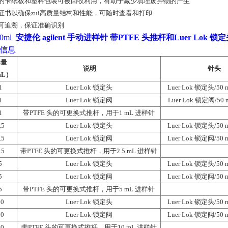
的卡纸板和塑料包装可被回收利用，有助于减少填埋废弃物的产生
证书以确保zui高质量结构和性能，可随时查看和打印
可追溯，保证准确识别
0ml
安捷伦 agilent 手动进样针 带PTFE 头推杆和Luer Lok 锁
信息
容量
说明
针头
mL）
1
Luer Lok 锁定头
Luer Lok 锁定头/50
1
Luer Lok 锁定阀
Luer Lok 锁定阀/5
1
带PTFE 头的可更换式推杆，用于1 mL 进样针
.5
Luer Lok 锁定头
Luer Lok 锁定头/50
.5
Luer Lok 锁定阀
Luer Lok 锁定阀/50
.5
带PTFE 头的可更换式推杆，用于2.5 mL 进样针
5
Luer Lok 锁定头
Luer Lok 锁定头/50
5
Luer Lok 锁定阀
Luer Lok 锁定阀/50
5
带PTFE 头的可更换式推杆，用于5 mL 进样针
10
Luer Lok 锁定头
Luer Lok 锁定头/50
10
Luer Lok 锁定阀
Luer Lok 锁定阀/50
10
带PTFE 头的可更换式推杆，用于10 mL 进样针