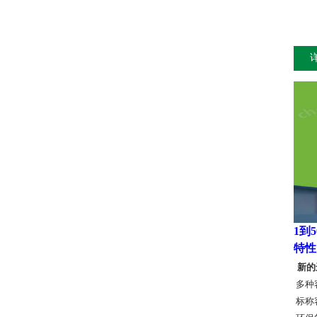
1到5
特性
新的
多种
标称容