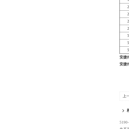
安捷伦
安捷伦
上
动进
5190