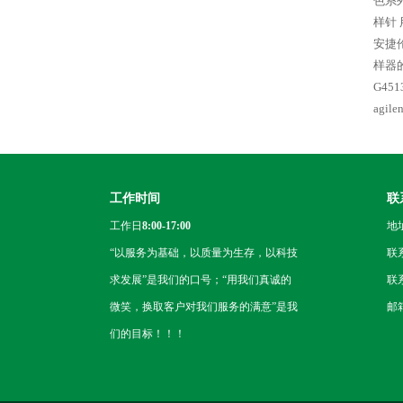
色系列 
样针 
安捷伦
样器的
G45
agi
工作时间
联
工作日
8:00-17:00
地
“以服务为基础，以质量为生存，以科技
联
求发展”是我们的口号；“用我们真诚的
联系
微笑，换取客户对我们服务的满意”是我
邮箱
们的目标！！！