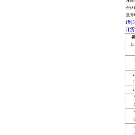
环保
合格
批号
1到5
订货
（
2
2
2