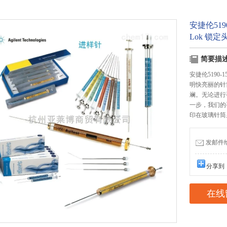
安捷伦5190
Lok 锁定
简要描
安捷伦5190-15
明快亮丽的针
斓。无论进行
一步，我们的
印在玻璃针筒
发邮件给我
分享到
在线