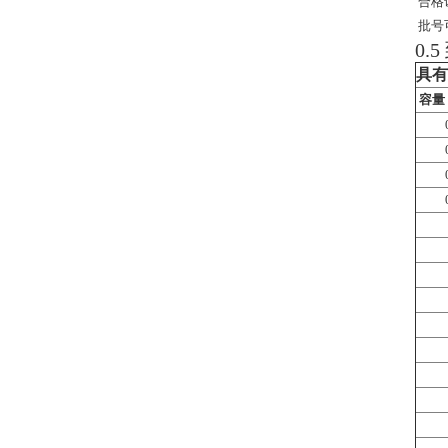
合格
批号
0.5
具有
容量