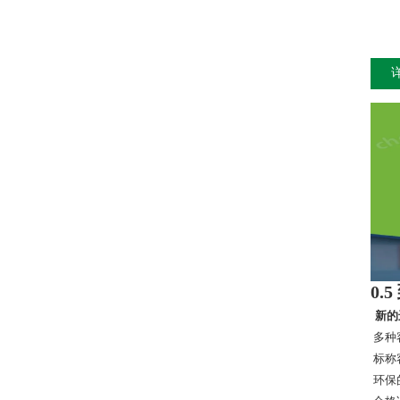
0.5
新的
多种
标称容
环保