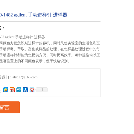
-1482 agilent 手动进样针 进样器
述：
482 agilent 手动进样针 进样器
筒颜色方便您识别进样针的容积，同时又使实验室的生活色彩斑
手动稀释、萃取、富集或样品前处理，在您样品处理过程中的每
手动进样针都能为您提供方便，同时提高效率。每种规格均以压
显著位置上的不同颜色表示，便于快速识别。
们：alab17@163.com
1
：
留言