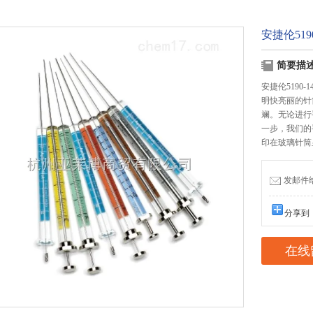
安捷伦5190
简要描
安捷伦5190-1
明快亮丽的针
斓。无论进行
一步，我们的
印在玻璃针筒
发邮件给我
分享到
在线