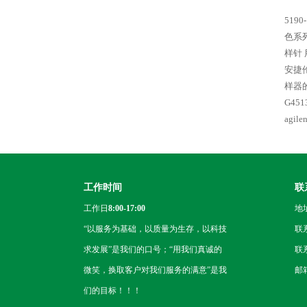
5190
色系列 
样针 
安捷伦
样器的
G45
agi
工作时间
联
工作日
8:00-17:00
地
“以服务为基础，以质量为生存，以科技
联
求发展”是我们的口号；“用我们真诚的
联系
微笑，换取客户对我们服务的满意”是我
邮箱
们的目标！！！