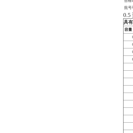
合格
批号
0.5
具有
容量