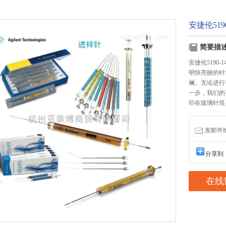
安捷伦5190
简要描
安捷伦5190-1
明快亮丽的针
斓。无论进行
一步，我们的
印在玻璃针筒
发邮件给我
分享到
在线