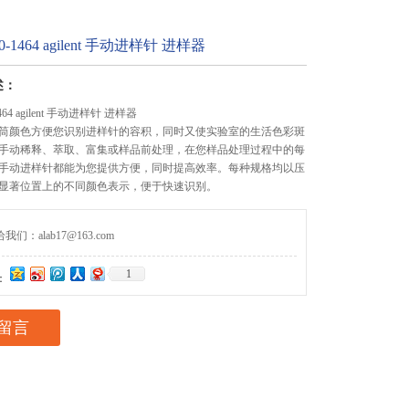
-1464 agilent 手动进样针 进样器
述：
464 agilent 手动进样针 进样器
筒颜色方便您识别进样针的容积，同时又使实验室的生活色彩斑
手动稀释、萃取、富集或样品前处理，在您样品处理过程中的每
手动进样针都能为您提供方便，同时提高效率。每种规格均以压
显著位置上的不同颜色表示，便于快速识别。
们：alab17@163.com
1
：
留言