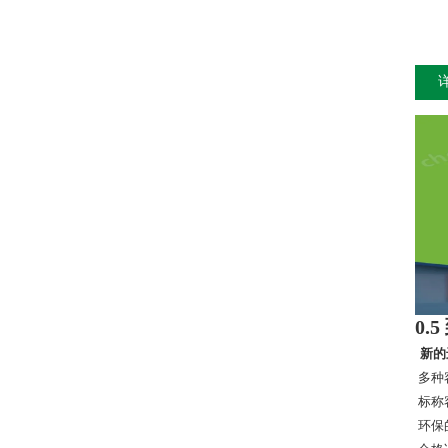
0.5
新的
多种
标称容
环保