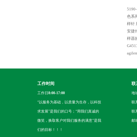
5190
色系列 
样针 
安捷伦
样器的
G45
agi
工作时间
联
工作日
8:00-17:00
地
“以服务为基础，以质量为生存，以科技
联
求发展”是我们的口号；“用我们真诚的
联系
微笑，换取客户对我们服务的满意”是我
邮箱
们的目标！！！