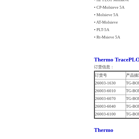
• CP-Molsieve 5A
• Molsieve 5A
• AT-Molsieve
• PLT-5A
• Rt-Msieve 5A
Thermo
TraceP
订货信息：
订货号
产品描
26003-1630
TG-BON
26003-6010
TG-BON
26003-6070
TG-BON
26003-6040
TG-BON
26003-6100
TG-BON
Thermo