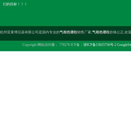
们的目标！！！
杭州亚莱博仪器有限公司是国内专业的
气相色谱柱
销售厂家,
气相色谱柱
价格公正,欢
Copyright 网站访问量： 778276 ICP备：
浙ICP备15025756号-2
GoogleSi