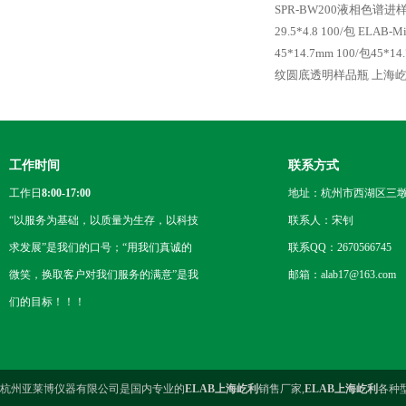
SPR-BW200液相色谱
29.5*4.8 100/包 ELA
45*14.7mm 100/包45
纹圆底透明样品瓶 上海
工作时间
联系方式
工作日
8:00-17:00
地址：杭州市西湖区三墩
“以服务为基础，以质量为生存，以科技
联系人：宋钊
求发展”是我们的口号；“用我们真诚的
联系QQ：2670566745
微笑，换取客户对我们服务的满意”是我
邮箱：alab17@163.com
们的目标！！！
杭州亚莱博仪器有限公司是国内专业的
ELAB上海屹利
销售厂家,
ELAB上海屹利
各种