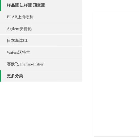
样品瓶 进样瓶 顶空瓶
ELAB上海屹利
Agilent安捷伦
日本岛津GL
Waters沃特世
赛默飞Thermo-Fisher
更多分类