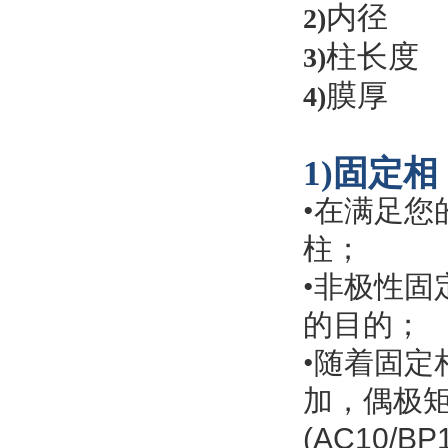
内径
2)
柱长度
3)
膜厚
4)
1
)固定相
•
在满足您
柱；
•
非极性固
的目的；
•
随着固定
加，偶极
(AC10/BP