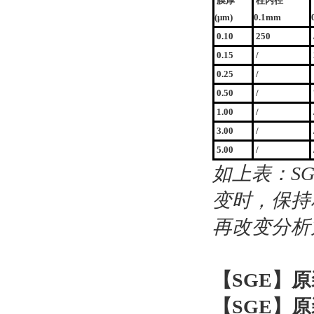
膜厚
柱内径
(μm)
0.1mm
0.10
250
0.15
/
0.25
/
0.50
/
1.00
/
3.00
/
5.00
/
如上表：S
变时，保持
再改变分析
【SGE】原
【SGE】原