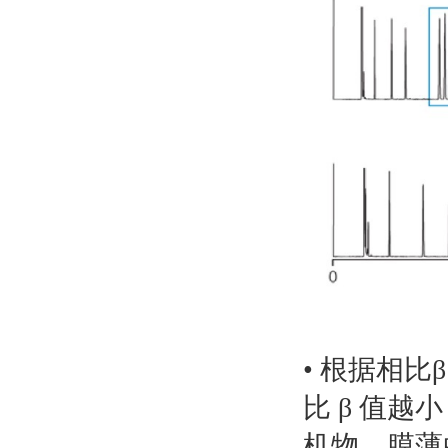
• 根据相
比 β 值
机物。膜薄