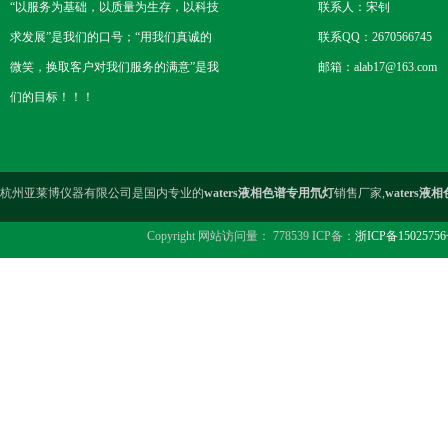
“以服务为基础，以质量为生存，以科技
联系人：宋钊
求发展”是我们的口号；“用我们真诚的
联系QQ：2670566745
微笑，换取客户对我们服务的满意”是我
邮箱：alab17@163.com
们的目标！！！
杭州亚莱博仪器有限公司是国内专业的
waters液相色谱专用氘灯
销售厂家,
waters
Copyright 网站访问量： 778539 ICP备：
浙ICP备15025756