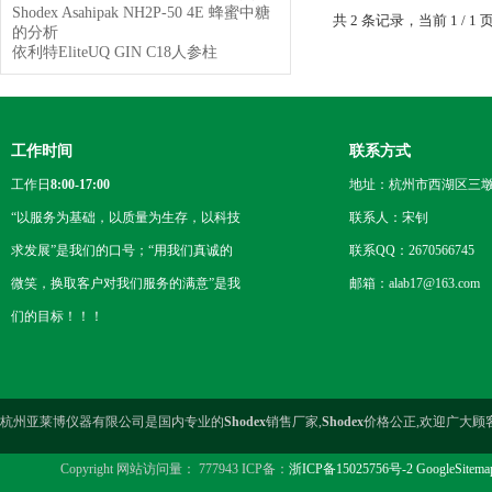
Shodex Asahipak NH2P-50 4E 蜂蜜中糖
共 2 条记录，当前 1 /
的分析
依利特EliteUQ GIN C18人参柱
工作时间
联系方式
工作日
8:00-17:00
地址：杭州市西湖区三墩
“以服务为基础，以质量为生存，以科技
联系人：宋钊
求发展”是我们的口号；“用我们真诚的
联系QQ：2670566745
微笑，换取客户对我们服务的满意”是我
邮箱：alab17@163.com
们的目标！！！
杭州亚莱博仪器有限公司是国内专业的
Shodex
销售厂家,
Shodex
价格公正,欢迎广大顾
Copyright 网站访问量： 777943 ICP备：
浙ICP备15025756号-2
GoogleSitema