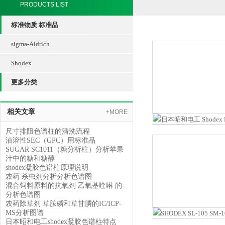
PRODUCTS LIST
标准物质 标准品
sigma-Aldrich
Shodex
更多分类
相关文章
+MORE
尺寸排阻色谱柱的清洗流程
油溶性SEC（GPC）用标准品
SUGAR SC1011（糖分析柱）分析苹果
汁中的糖和糖醇
shodex凝胶色谱柱原理说明
农药 杀虫剂分析分析色谱图
混合饲料原料的抗氧剂 乙氧基喹啉 的
分析色谱图
农药除草剂 草胺磷和草甘膦的IC/ICP-
MS分析图谱
日本昭和电工shodex凝胶色谱柱特点