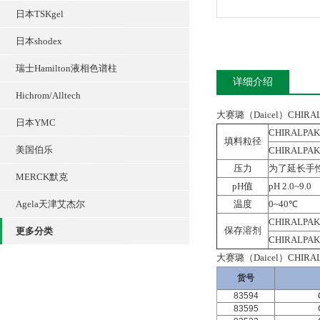
日本TSKgel
日本shodex
瑞士Hamilton液相色谱柱
详细介绍
Hichrom/Alltech
大赛璐（Daicel）CHI
日本YMC
CHIRALPAK
填料粒径
美国伯乐
CHIRALPAK
压力
为了延长手
MERCK默克
pH值
pH 2.0~9.0
Agela天津艾杰尔
温度
0~40℃
CHIRALPAK I
保存溶剂
更多分类
CHIRALPAK I
大赛璐（Daicel）CHI
货号
83594
83595