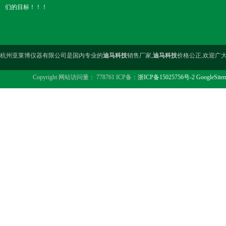
们的目标！！！
杭州亚莱博仪器有限公司是国内专业的
迪马科技
销售厂家,
迪马科技
价格公正,欢迎广
Copyright 网站访问量： 778761 ICP备：
浙ICP备15025756号-2
GoogleSite