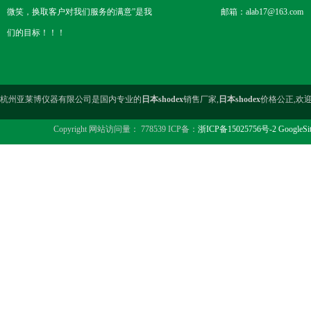
微笑，换取客户对我们服务的满意”是我
邮箱：alab17@163.com
们的目标！！！
杭州亚莱博仪器有限公司是国内专业的
日本shodex
销售厂家,
日本shodex
价格公正,欢
Copyright 网站访问量： 778539 ICP备：
浙ICP备15025756号-2
GoogleSi