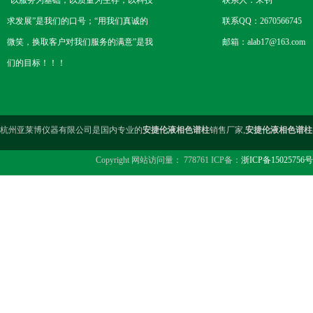
“以服务为基础，以质量为生存，以科技
联系人：宋钊
求发展”是我们的口号；“用我们真诚的
联系QQ：2670566745
微笑，换取客户对我们服务的满意”是我
邮箱：alab17@163.com
们的目标！！！
杭州亚莱博仪器有限公司是国内专业的
安捷伦液相色谱柱
销售厂家,
安捷伦液相色谱柱
Copyright 网站访问量： 778761 ICP备：
浙ICP备15025756号