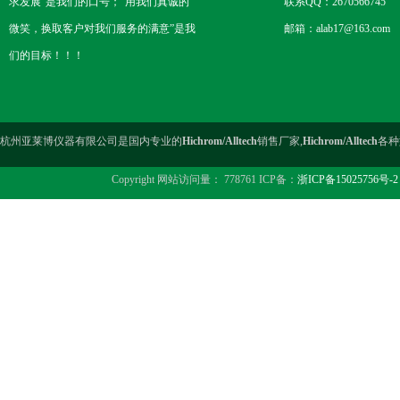
求发展”是我们的口号；“用我们真诚的
联系QQ：2670566745
微笑，换取客户对我们服务的满意”是我
邮箱：alab17@163.com
们的目标！！！
杭州亚莱博仪器有限公司是国内专业的
Hichrom/Alltech
销售厂家,
Hichrom/Alltech
各种
Copyright 网站访问量： 778761 ICP备：
浙ICP备15025756号-2