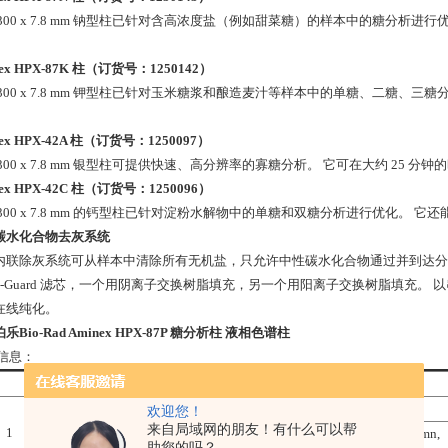
 300 x 7.8 mm 钠型柱已针对含高浓度盐（例如甜菜糖）的样本中的糖分析
nex HPX-87K 柱（订货号：1250142）
 300 x 7.8 mm 钾型柱已针对玉米糖浆和酿造麦汁等样本中的单糖、二糖、
nex HPX-42A 柱（订货号：1250097）
300 x 7.8 mm 银型柱可提供快速、高分辨率的寡糖分析。 它可在大约 25 分
nex HPX-42C 柱（订货号：1250096）
300 x 7.8 mm 的钙型柱已针对淀粉水解物中的单糖和双糖分析进行优化。 它还
碳水化合物去灰系统
内联除灰系统可从样本中清除所有无机盐，只允许中性碳水化合物通过并到达分
ro-Guard 滤芯，一个用阴离子交换树脂填充，另一个用阳离子交换树脂填充。 以
在线纯化。
乐Bio-Rad Aminex HPX-87P 糖分析柱 液相色谱柱
信息：
产品名称，订货号，详细描述
Aminex HPX-87N Column，1250143
欢迎您！
来自局域网的朋友！有什么可以帮
1
Pkg of 1, 300 x 7.8 mm, prepacked HPLC carbohydrate analysis column,
助您的吗？