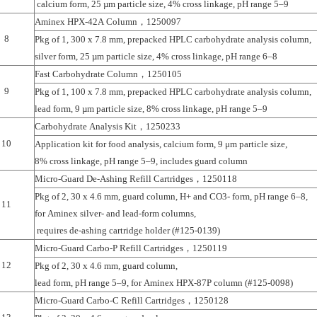
calcium form, 25 µm particle size, 4% cross linkage, pH range 5–9
Aminex HPX-42A Column，1250097
8
Pkg of 1, 300 x 7.8 mm, prepacked HPLC carbohydrate analysis column,
silver form, 25 µm particle size, 4% cross linkage, pH range 6–8
Fast Carbohydrate Column，1250105
9
Pkg of 1, 100 x 7.8 mm, prepacked HPLC carbohydrate analysis column,
lead form, 9 µm particle size, 8% cross linkage, pH range 5–9
Carbohydrate Analysis Kit，1250233
10
Application kit for food analysis, calcium form, 9 μm particle size,
8% cross linkage, pH range 5–9, includes guard column
Micro-Guard De-Ashing Refill Cartridges，1250118
Pkg of 2, 30 x 4.6 mm, guard column, H+ and CO3- form, pH range 6–8,
11
for Aminex silver- and lead-form columns,
requires de-ashing cartridge holder (#125-0139)
Micro-Guard Carbo-P Refill Cartridges，1250119
12
Pkg of 2, 30 x 4.6 mm, guard column,
lead form, pH range 5–9, for Aminex HPX-87P column (#125-0098)
Micro-Guard Carbo-C Refill Cartridges，1250128