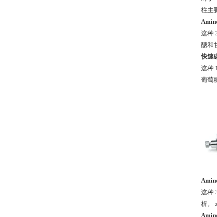
柱主
Ami
这种
醣和
快速碳
这种
葡萄
Ami
这种
析。
Ami