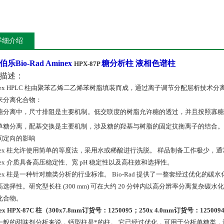
详细介绍
乐Bio-Rad Aminex
糖分析柱 液相色谱柱
HPX-87P
描述：
inex HPLC 柱由聚苯乙烯二乙烯苯树脂填装而成，通过离子调节分配层析技术分
来分离化合物：
糖分离中，尺寸排阻是主要机制。低交联度的树脂允许糖的透过，并且按照寡糖
单糖分离，配基交换是主要机制，涉及糖的羟基与树脂的固定抗衡离子的结合。 
间定向的影响
inex 柱允许使用简单的等度法，采用水或稀酸进行洗脱。 样品制备工作极少，通常
nex 介质具备高压稳定性、宽 pH 稳定性以及高柱效和选择性。
inex 柱是一种针对糖类分析的行业标准。 Bio-Rad 提供了一整套经过优化
高选择性。研究型长柱 (300 mm) 可在大约 20 分钟内以高分辨率分离复杂碳
化合物。
ex HPX-87C 柱（300x7.8mm订货号：1250095；250x 4.0mm订货号：125009
一般的甜味剂分析来说，钙型柱是*的柱。 它已经过优化，可用于分析单糖类，还可提