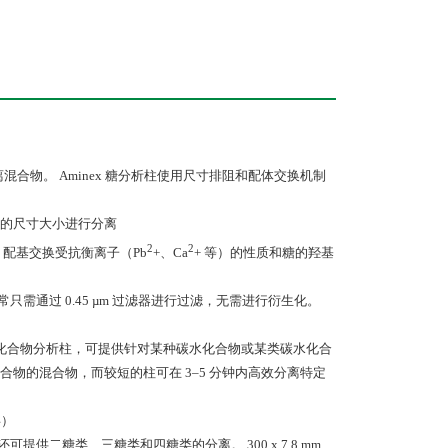
离混合物。 Aminex 糖分析柱使用尺寸排阻和配体交换机制
的尺寸大小进行分离
2
2
配基交换受抗衡离子（Pb
+、Ca
+ 等）的性质和糖的羟基
只需通过 0.45 µm 过滤器进行过滤，无需进行衍生化。
的碳水化合物分析柱，可提供针对某种碳水化合物或某类碳水化合
水化合物的混合物，而较短的柱可在 3–5 分钟内高效分离特定
4
）
供二糖类、三糖类和四糖类的分离。 300 x 7.8 mm