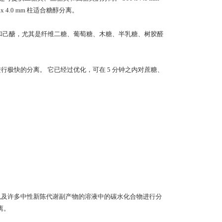
4.0 mm 柱适合糖醇分离。
的戊糖和己醣，尤其是纤维二糖、葡萄糖、木糖、半乳糖、树胶醛
物进行极快的分离。 它已经过优化，可在 5 分钟之内对蔗糖、
、酮类以及许多中性新陈代谢副产物的溶液中的碳水化合物进行分
离。