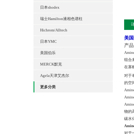
日本shodex
瑞士Hamilton液相色谱柱
Hichrom/Alltech
美国伯
日本YMC
产品
Am
美国伯乐
组合
MERCK默克
在寡
Agela天津艾杰尔
对于
的空
更多分类
Am
Ami
Am
物的
碳水
Amin
对于