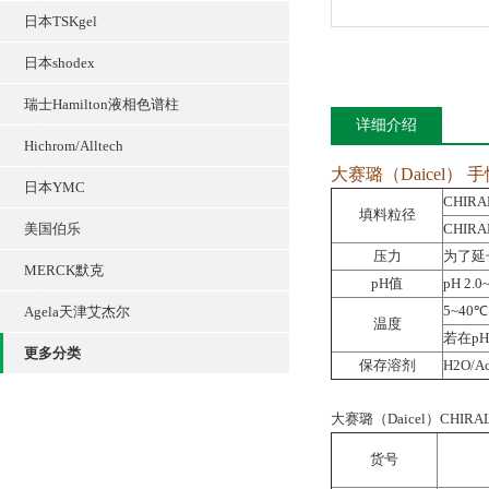
日本TSKgel
日本shodex
瑞士Hamilton液相色谱柱
详细介绍
Hichrom/Alltech
大赛璐（Daicel
日本YMC
CHIRA
填料粒径
美国伯乐
CHIRA
压力
为了延
MERCK默克
pH值
pH 2
5~40℃
Agela天津艾杰尔
温度
若在p
更多分类
保存溶剂
H2O/Ace
大赛璐（Daicel）CHI
货号