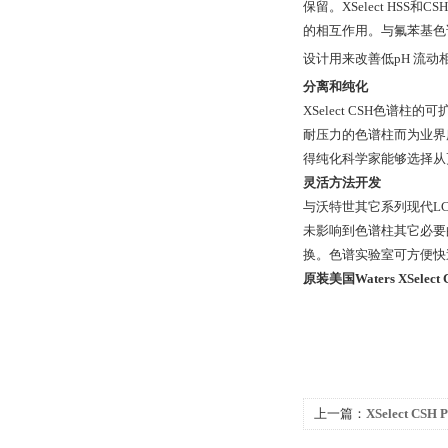
保留。XSelect HS
的相互作用。与氟苯基色谱柱
设计用来改善低pH 流动
分离和纯化
XSelect CSH色
耐压力的色谱柱而为业界
得纯化科学家能够选择从
灵活方法开发
与沃特世其它系列现代LC
未影响到色谱柱其它必要
换。色谱实验室可方便快
原装美国Waters XSelec
上一篇：
XSelect CSH
XSelect CSH Pheny