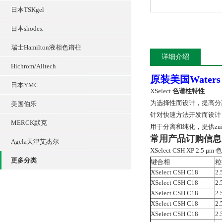
日本TSKgel
日本shodex
瑞士Hamilton液相色谱柱
详细介绍
Hichrom/Alltech
原装美国Waters 
日本YMC
XSelect
色谱柱特性
为选择性而设计，提高分
美国伯乐
针对快速方法开发而设计
MERCK默克
用于分离和纯化，提供zu
常用产品订购信息
Agela天津艾杰尔
XSelect CSH XP 2.5 μm
更多分类
键合相
粒
XSelect CSH C18
2.
XSelect CSH C18
2.
XSelect CSH C18
2.
XSelect CSH C18
2.
XSelect CSH C18
2.