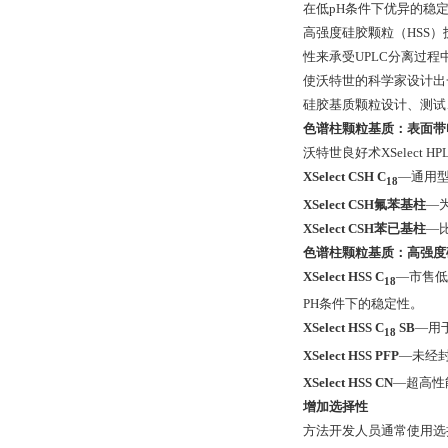
在低pH条件下优异的稳
高强度硅胶颗粒（HSS）
性来承受UPLC分离过
使沃特世的科学家设计出
硅胶基质颗粒设计、测试、用
色谱柱颗粒基质：表面带
沃特世良好术XSelect 
XSelect CSH C
—通用
18
XSelect CSH氟苯基柱
—
XSelect CSH苯已基柱
—
色谱柱颗粒基质：高强度
XSelect HSS C
—市售低
18
PH条件下的稳定性。
XSelect HSS C
SB
—用
18
XSelect HSS PFP
—未经
XSelect HSS CN
—超高性
增加选择性
方法开发人员通常使用选