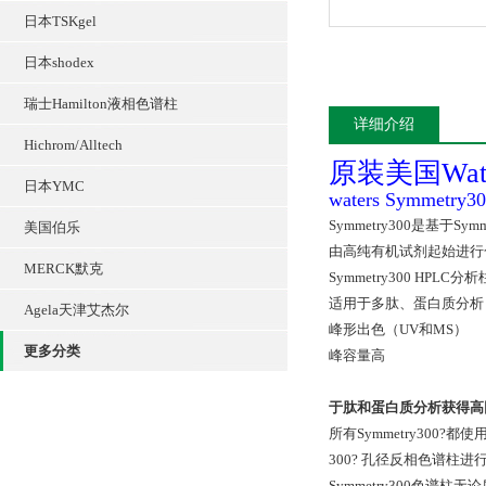
日本TSKgel
日本shodex
瑞士Hamilton液相色谱柱
详细介绍
Hichrom/Alltech
原装美国Wat
日本YMC
waters Symme
Symmetry300是基于Symm
美国伯乐
由高纯有机试剂起始进行
MERCK默克
Symmetry300 H
适用于多肽、蛋白质分析
Agela天津艾杰尔
峰形出色（UV和MS）
更多分类
峰容量高
于肽和蛋白质分析获得高回收
所有Symmetry300
300? 孔径反相色谱
Symmetry300色谱