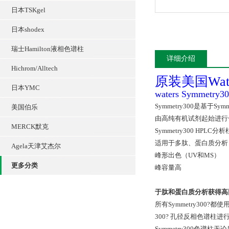
日本TSKgel
日本shodex
瑞士Hamilton液相色谱柱
详细介绍
Hichrom/Alltech
原装美国Wat
日本YMC
waters Symme
Symmetry300是基于Symm
美国伯乐
由高纯有机试剂起始进行
MERCK默克
Symmetry300 H
适用于多肽、蛋白质分析
Agela天津艾杰尔
峰形出色（UV和MS）
更多分类
峰容量高
于肽和蛋白质分析获得高回收
所有Symmetry300
300? 孔径反相色谱
Symmetry300色谱