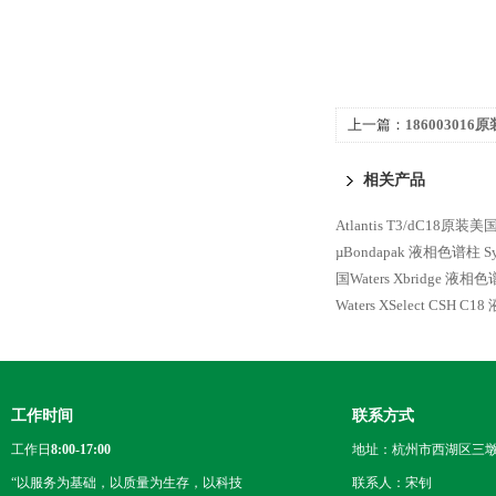
上一篇：
186003016
XBridge BEH C8
相关产品
Atlantis T3/dC18原
µBondapak 液相色谱柱
S
国Waters Xbridge 液相
Waters XSelect CSH C
工作时间
联系方式
工作日
8:00-17:00
地址：杭州市西湖区三墩
“以服务为基础，以质量为生存，以科技
联系人：宋钊