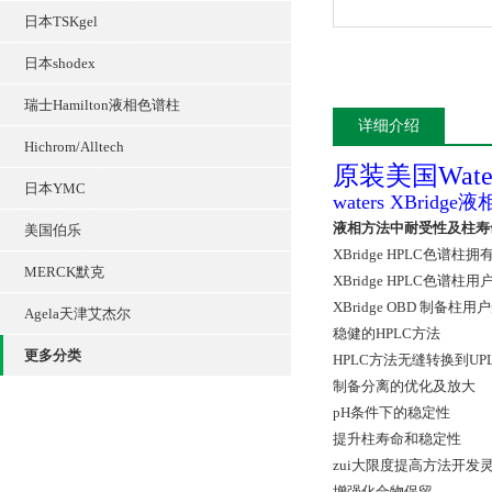
日本TSKgel
日本shodex
瑞士Hamilton液相色谱柱
详细介绍
Hichrom/Alltech
原装美国Wate
日本YMC
waters XBrid
液相方法中耐受性及柱寿
美国伯乐
XBridge
HPLC色谱柱拥
MERCK默克
XBridge HPLC色谱
XBridge OBD 制
Agela天津艾杰尔
稳健的HPLC方法
更多分类
HPLC方法无缝转换到UP
制备分离的优化及放大
pH条件下的稳定性
提升柱寿命和稳定性
zui大限度提高方法开发
增强化合物保留