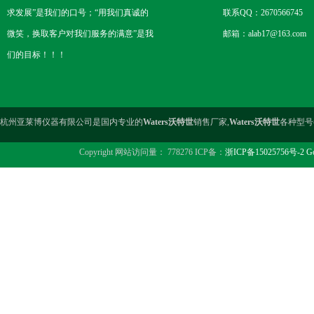
求发展”是我们的口号；“用我们真诚的
联系QQ：2670566745
微笑，换取客户对我们服务的满意”是我
邮箱：alab17@163.com
们的目标！！！
杭州亚莱博仪器有限公司是国内专业的
Waters沃特世
销售厂家,
Waters沃特世
各种型号
Copyright 网站访问量： 778276 ICP备：
浙ICP备15025756号-2
Go