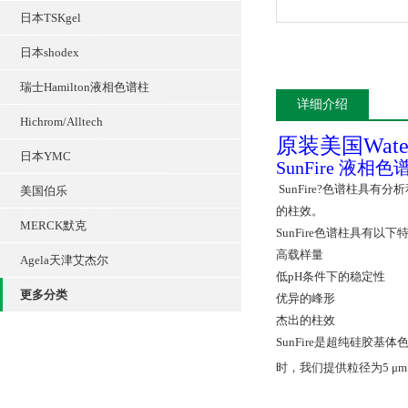
日本TSKgel
日本shodex
瑞士Hamilton液相色谱柱
详细介绍
Hichrom/Alltech
原装美国Wate
日本YMC
SunFire 液相
SunFire?色谱柱具
美国伯乐
的柱效。
MERCK默克
SunFire色谱柱具有以下
高载样量
Agela天津艾杰尔
低pH条件下的稳定性
更多分类
优异的峰形
杰出的柱效
SunFire是超纯硅胶基体
时，我们提供粒径为5 μm 和1