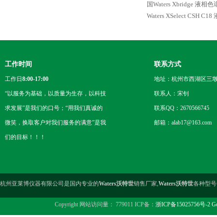
国Waters Xbridge 液相
Waters XSelect CSH C
工作时间
联系方式
工作日
8:00-17:00
地址：杭州市西湖区三墩
“以服务为基础，以质量为生存，以科技
联系人：宋钊
求发展”是我们的口号；“用我们真诚的
联系QQ：2670566745
微笑，换取客户对我们服务的满意”是我
邮箱：alab17@163.com
们的目标！！！
杭州亚莱博仪器有限公司是国内专业的
Waters沃特世
销售厂家,
Waters沃特世
各种型号
Copyright 网站访问量： 779011 ICP备：
浙ICP备15025756号-2
Go