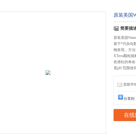
原装美国Wat
简要描
原装美国Waters
基于*代杂化颗
物发现，方法
XTerra
色谱柱的寿命
宽pH 范围
发邮件给我
分享到
在线