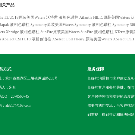
相关产品
ntis T3/dC18原装美国Waters 沃特世 液相色谱柱
Atlantis HILIC原装美国Waters 
ndapak 液相色谱柱
Symmetry原装美国Waters Symmetry 液相色谱柱
Symmetry 
ers Xbridge 液相色谱柱
SunFire原装美国Waters SunFire 液相色谱柱
XTerra原装
rs XSelect CSH C18 液相色谱柱
XSelect CSH Phenyl原装美国Waters XSelect C
系方式
服务保障
址：杭州市西湖区三墩镇厚诚路283号
良好的沟通和与客户建立互相
系人：宋钊
良好的客户服务的关键。在与
QQ：2670566745
客户保持热情和友好的态度是
：alab17@163.com
需要与我们交流，当客户找到
到重视，得到帮助和解决问题