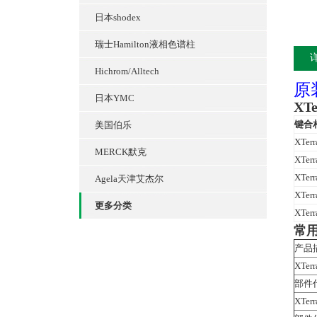
日本shodex
瑞士Hamilton液相色谱柱
Hichrom/Alltech
原
日本YMC
XT
键合
美国伯乐
XTer
MERCK默克
XTer
XTerr
Agela天津艾杰尔
XTerr
更多分类
XTerr
常
产品
XTerr
部件代
XTerr