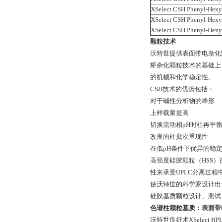
XSelect CSH Phenyl-Hexy
XSelect CSH Phenyl-Hexy
XSelect CSH Phenyl-Hexy
颗粒技术
沃特世提供表面带电杂化颗
桥杂化颗粒技术的基础上
的机械和化学稳定性。
CSH技术的优势包括：
对于碱性分析物的峰形
上样载量提高
切换流动相pH时柱再平
改良的柱批次重现性
在低pH条件下优异的稳
高强度硅胶颗粒（HSS）
性来承受UPLC分离过
使沃特世的科学家设计出
硅胶基质颗粒设计、测试、用
色谱柱颗粒基质：表面带
沃特世良好术XSelect 