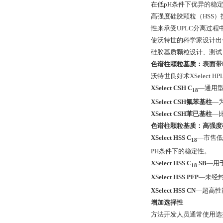
在低pH条件下优异的稳
高强度硅胶颗粒（HSS）
性来承受UPLC分离过
使沃特世的科学家设计出
硅胶基质颗粒设计、测试、用
色谱柱颗粒基质：表面带
沃特世良好术XSelect 
XSelect CSH C
—通用
18
XSelect CSH氟苯基柱
—
XSelect CSH苯已基柱
—
色谱柱颗粒基质：高强度
XSelect HSS C
—市售低
18
PH条件下的稳定性。
XSelect HSS C
SB
—用
18
XSelect HSS PFP
—未经
XSelect HSS CN
—超高性
增加选择性
方法开发人员通常使用选