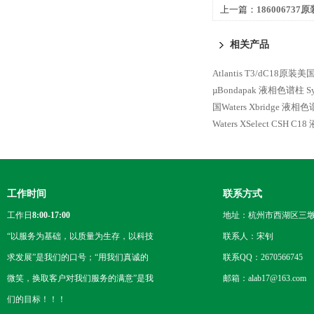
上一篇：
186006737
XSelect HSS C18
相关产品
Atlantis T3/dC18原
µBondapak 液相色谱柱
S
国Waters Xbridge 液相
Waters XSelect CSH C
工作时间
联系方式
工作日
8:00-17:00
地址：杭州市西湖区三墩
“以服务为基础，以质量为生存，以科技
联系人：宋钊
求发展”是我们的口号；“用我们真诚的
联系QQ：2670566745
微笑，换取客户对我们服务的满意”是我
邮箱：alab17@163.com
们的目标！！！