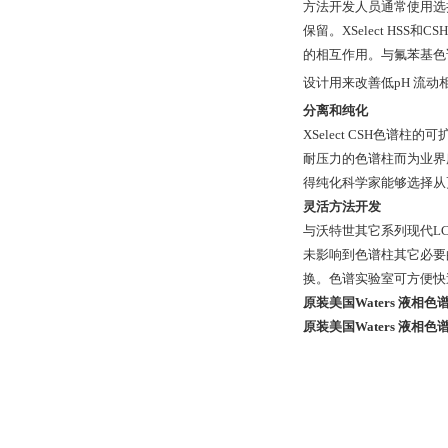
方法开发人员通常使用选
保留。XSelect HS
的相互作用。与氟苯基色谱柱
设计用来改善低pH 流动
分离和纯化
XSelect CSH色
耐压力的色谱柱而为业界
得纯化科学家能够选择从
灵活方法开发
与沃特世其它系列现代LC
未影响到色谱柱其它必要
换。色谱实验室可方便快
原装美国Waters 液相色谱柱 X
原装美国Waters 液相色谱柱 X