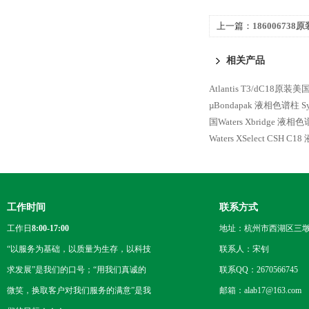
上一篇：
186006738
XSelect HSS C18
相关产品
Atlantis T3/dC18原
µBondapak 液相色谱柱
S
国Waters Xbridge 液相
Waters XSelect CSH C
工作时间
联系方式
工作日
8:00-17:00
地址：杭州市西湖区三墩
“以服务为基础，以质量为生存，以科技
联系人：宋钊
求发展”是我们的口号；“用我们真诚的
联系QQ：2670566745
微笑，换取客户对我们服务的满意”是我
邮箱：alab17@163.com