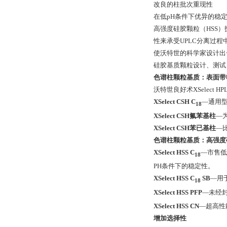
改良的柱批次重现性
在低pH条件下优异的稳
高强度硅胶颗粒（HSS）
性来承受UPLC分离过
使沃特世的科学家设计出
硅胶基质颗粒设计、测试、用
色谱柱颗粒基质：表面带
沃特世良好术XSelect 
XSelect CSH C
—通用
18
XSelect CSH氟苯基柱
—
XSelect CSH苯已基柱
—
色谱柱颗粒基质：高强度
XSelect HSS C
—市售低
18
PH条件下的稳定性。
XSelect HSS C
SB
—用
18
XSelect HSS PFP
—未经
XSelect HSS CN
—超高性
增加选择性