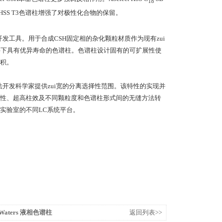
18
ct HSS T3色谱柱增强了对极性化合物的保留。
法开发工具。用于合成CSH固定相的杂化颗粒材质作为现有zui
件下具有优异寿命的色谱柱。色谱柱设计固有的可扩展性使
积。
方法开发科学家提供zui宽的分离选择性范围。该特性的实现并
性、超高柱效及不同颗粒度和色谱柱形式间的无缝方法转
实验室的不同LC系统平台。
Waters 液相色谱柱
返回列表>>