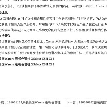
用来改善低pH 流动相条件下极性碱性化合物的保留。 与常规C
相比，XSele
18
和纯化
elect CSH色谱柱的可扩展性和通用性使其可用作分离和纯化科学家的有力的方
力的色谱柱而为业界所熟知。耐用性与OBD填装技术的结合产生了在宽运行条
化科学家能够选择从更大到更小和更窄的制备型色谱柱，降低溶剂消耗和馏分体
方法开发
特世其它系列现代LC色谱柱相比，Xselect系列色谱柱可为各应用领域的分析
响到色谱柱其它必要的性能，如：碱性化合物的峰形、低的柱流失、的批次重现
色谱实验室可方便快速开发适合所有色谱检测模式的稳健方法，并可转换至其它
Waters 液相色谱柱 XSelect CSH C18
Waters 液相色谱柱 XSelect CSH C18
一篇：
186006104原装美国Waters 液相色谱柱
下一篇：
186006102原装美国