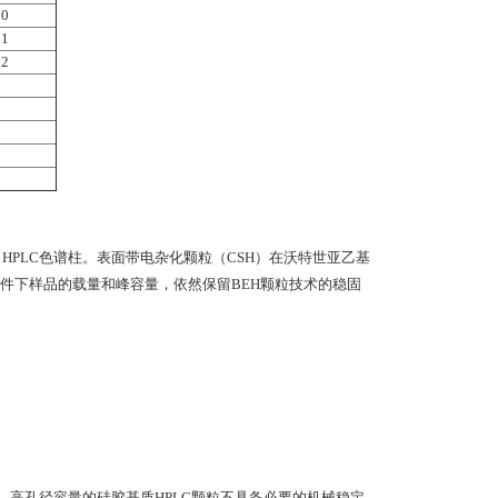
00
01
92
t HPLC色谱柱。表面带电杂化颗粒（CSH）在沃特世亚乙基
件下样品的载量和峰容量，依然保留BEH颗粒技术的稳固
率。高孔径容量的硅胶基质HPLC颗粒不具备必要的机械稳定