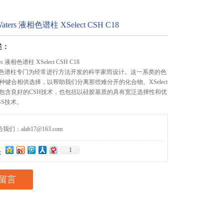
ers 液相色谱柱 XSelect CSH C18
述：
 液相色谱柱 XSelect CSH C18
 HPLC色谱柱专门为经常进行方法开发的科学家而设计。这一系类的色
种键合相供选择，以帮助我们分离那些难分开的化合物。XSelect
包含良好的CSH技术，也包括以硅胶基质的具有宽泛选择性和优
SS技术。
们：alab17@163.com
1
：
留言