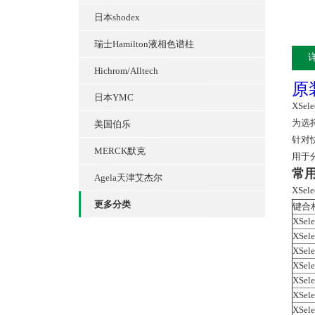
日本shodex
瑞士Hamilton液相色谱柱
Hichrom/Alltech
原
日本YMC
XSele
为选
美国伯乐
针对
MERCK默克
用于
常
Agela天津艾杰尔
XSel
更多分类
键合
XSele
XSele
XSele
XSele
XSele
XSele
XSele