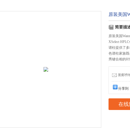
原装美国Wat
简要描
原装美国Waters
XSelect
谱柱提供了多
色谱柱家族既
秀键合相的H
发邮件给我
分享到
在线