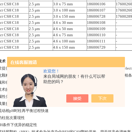
ct CSH C18
2.5 μm
3.0 x 75 mm
186006106
1760026
ct CSH C18
2.5 μm
3.0 x 100 mm
186006107
1760026
ct CSH C18
2.5 μm
3.0 x 150 mm
186006728
1760028
ct CSH C18
2.5 μm
4.6 x 30 mm
186006108
-
ct CSH C18
2.5 μm
4.6 x 50 mm
186006109
-
ct CSH C18
2.5 μm
4.6 x 75 mm
186006110
-
ct CSH C18
2.5 μm
4.6 x 100 mm
186006111
-
ct CSH C18
2.5 μm
4.6 x 150 mm
186006729
-
技术
世提供表面带电杂化颗粒（CSH）技术和高强度硅胶颗粒（HSS）技术的XSelec
欢迎您！
化颗粒技术的基础上，使其表面带上少量的电荷，可以提高低离子强度流动相条
来自局域网的朋友！有什么可以帮
助您的吗？
械和化学稳定性。
H技术的优势包括：
碱性分析物的峰形
载量提高
流动相pH时柱再平衡过程快速
的柱批次重现性
pH条件下优异的稳定性
度硅胶颗粒（HSS）技术专为补充杂化BEH和CSH颗粒开发，用于提高色谱效