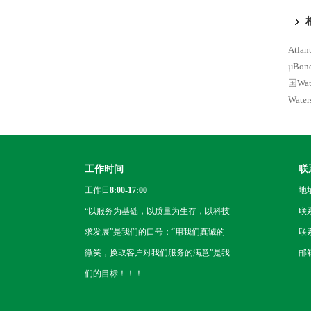
XSe
Atla
µBo
国Wat
Wate
工作时间
联
工作日
8:00-17:00
地
“以服务为基础，以质量为生存，以科技
联
求发展”是我们的口号；“用我们真诚的
联系
微笑，换取客户对我们服务的满意”是我
邮箱
们的目标！！！