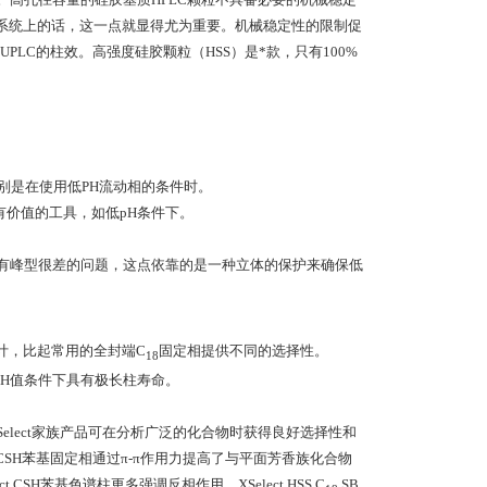
LC系统上的话，这一点就显得尤为重要。机械稳定性的限制促
LC的柱效。高强度硅胶颗粒（HSS）是*款，只有100%
别是在使用低PH流动相的条件时。
价值的工具，如低pH条件下。
样有峰型很差的问题，这点依靠的是一种立体的保护来确保低
计，比起常用的全封端C
固定相提供不同的选择性。
18
PH值条件下具有极长柱寿命。
lect家族产品可在分析广泛的化合物时获得良好选择性和
ct CSH苯基固定相通过π-π作用力提高了与平面芳香族化合物
SH苯基色谱柱更多强调反相作用。XSelect HSS C
SB