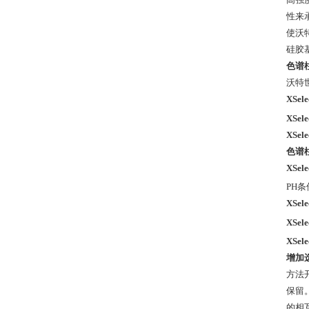
性来
使沃
硅胶基
色谱
沃特世
XSele
XSel
XSel
色谱
XSele
PH
XSele
XSele
XSele
增加
方法
保留。
的相互