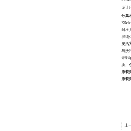
设计
分离
XS
耐压
得纯
灵活
与沃
未影
换。
原装美国
原装美国
上