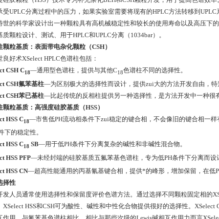
承受UPLC分离过程中的压力，如果实验室需要将现有的HPLC方法转移到UP
特世的科学家设计出一种颗粒具有高机械稳定性和较长的使用寿命以及高压下的UP
质颗粒设计、测试、用于HPLC和UPLC分离（1034bar）。
柱颗粒基质：表面带电杂化颗粒（CSH）
良好术XSelect HPLC色谱柱包括：
ct CSH C
—通用型色谱柱，提供与其他C
色谱柱不同的选择性。
18
18
ect CSH氟苯基柱
—为区别极大的选择性而设计，提供zui大的方法开发自由，特
ect CSH苯已基柱
—比起传统的反相柱提供另一种选择性，是方法开发中一种很有
柱颗粒基质：高强度硅胶基质（HSS）
ct HSS C
—市售低PH流动相条件下zui稳定的键合相，不会像旧的键合相一
18
条件下的稳定性。
ct HSS C
SB
—用于低PH条件下分离复杂的碱性和非碱性混合物。
18
ct HSS PFP
—未经封端的硅胶基质五氟苯基色谱柱，专为低PH条件下分离而设
ct HSS CN
—超高性能通用的丙基氰基键合相，提供*的峰形，增加保留，在低
选择性
开发人员通常使用选择性和保留度评价色谱方法。通过选择不同颗粒固定相的XSe
XSelect HSS和CSH可为酸性、碱性和中性化合物提供很好的选择性。XSele
作用。与氟苯基色谱柱相比，相比与那些次级的Lewis碱相互作用力而言XSelect C