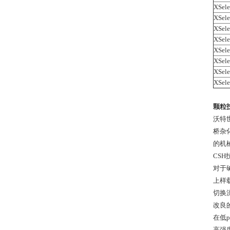
XSele
XSele
XSele
XSele
XSele
XSele
XSele
XSele
颗粒
沃特
桥杂
的机
CS
对于
上样
切换
改良
在低
高强