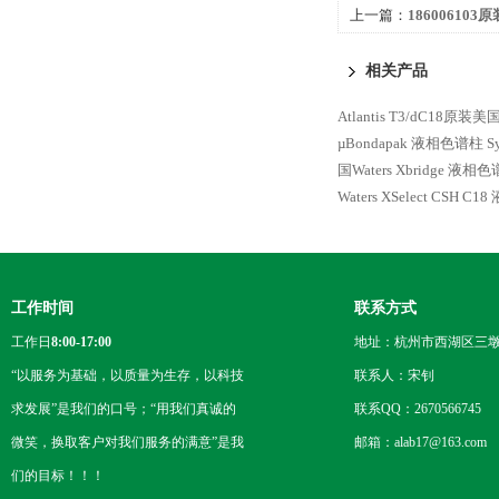
上一篇：
186006103
XSelect CSH C18
相关产品
Atlantis T3/dC18原
µBondapak 液相色谱柱
S
国Waters Xbridge 液相
Waters XSelect CSH C
工作时间
联系方式
工作日
8:00-17:00
地址：杭州市西湖区三墩
“以服务为基础，以质量为生存，以科技
联系人：宋钊
求发展”是我们的口号；“用我们真诚的
联系QQ：2670566745
微笑，换取客户对我们服务的满意”是我
邮箱：alab17@163.com
们的目标！！！