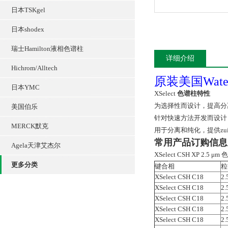
日本TSKgel
日本shodex
瑞士Hamilton液相色谱柱
详细介绍
Hichrom/Alltech
原装美国Wate
日本YMC
XSelect
色谱柱特性
为选择性而设计，提高分
美国伯乐
针对快速方法开发而设计
MERCK默克
用于分离和纯化，提供zu
常用产品订购信息
Agela天津艾杰尔
XSelect CSH XP 2.5 μm
更多分类
键合相
粒
XSelect CSH C18
2.
XSelect CSH C18
2.
XSelect CSH C18
2.
XSelect CSH C18
2.
XSelect CSH C18
2.