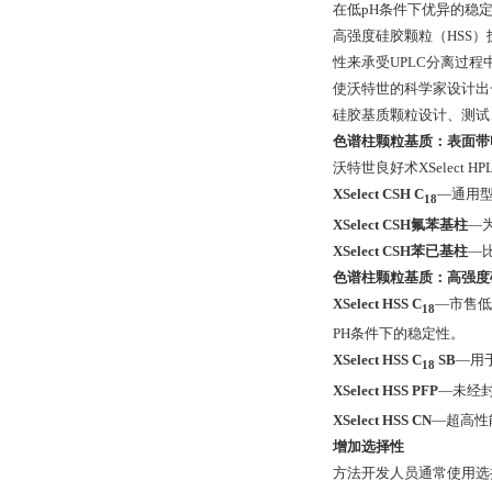
在低pH条件下优异的稳
高强度硅胶颗粒（HSS）
性来承受UPLC分离过
使沃特世的科学家设计出
硅胶基质颗粒设计、测试、用
色谱柱颗粒基质：表面带
沃特世良好术XSelect 
XSelect CSH C
—通用
18
XSelect CSH氟苯基柱
—
XSelect CSH苯已基柱
—
色谱柱颗粒基质：高强度
XSelect HSS C
—市售低
18
PH条件下的稳定性。
XSelect HSS C
SB
—用
18
XSelect HSS PFP
—未经
XSelect HSS CN
—超高性
增加选择性
方法开发人员通常使用选