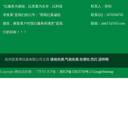
“以服务为基础，以质量为生存，以科技
联系人：宋钊
求发展”是我们的口号；“用我们真诚的
联系QQ：2670566745
微笑，换取客户对我们服务的满意”是我
邮箱：alab17@163.com
们的目标！！！
杭州亚莱博仪器有限公司主营:
液相色谱,气相色谱,色谱柱,氘灯,进样阀
Copyright 网站访问量： 778761 ICP备：
浙ICP备15025756号-2
GoogleSitemap