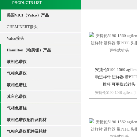
PRODUCTS LIST
美国VICI（Valco）产品
CHEMINERT接头
Valco接头
Hamilton（哈美顿）产品
液相色谱仪
安捷伦5190-1560 agilen
气相色谱仪
动进样针 进样器 带PTFE
推杆 可更换式针头
液相色谱柱
安捷伦5190-1560 agilent 
其它色谱仪
进样针 进样器 带PTFE 头
杆 可更换式针头明快亮丽
气相色谱柱
针筒颜色方便您识别进样
容积，同时又使实验室的
液相色谱仪配件及耗材
色彩斑斓。无论进行手动
释、萃取、富集或样品...
气相色谱仪配件及耗材