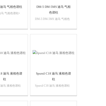
01 迪马 气相色谱柱
DM-5 DM-5MS 迪马 气相
色谱柱
 迪马 气相色谱柱•
苯基86% 二甲基聚
DM-5 DM-5MS 迪马 气相色
液• 通用型中等极
谱柱• 5% 二苯基95% 二甲基
热稳定性达到280℃
聚硅氧烷固定液• 通用型低极
性固定相• 极性相似于DB-5、
SPB-5、HP-5 等固定相
 C18 迪马 液相色谱
Spursil C18 迪马 液相色谱
柱
柱
C18 迪马 液相色谱柱
Spursil C18 迪马 液相色谱柱
l（飞跃）色谱柱：适用
Spursil（思博尔）HPLC 柱是
/UHPLC 系统。
以高纯硅胶为基质，采用*的
极性改性技术生产的色谱柱。