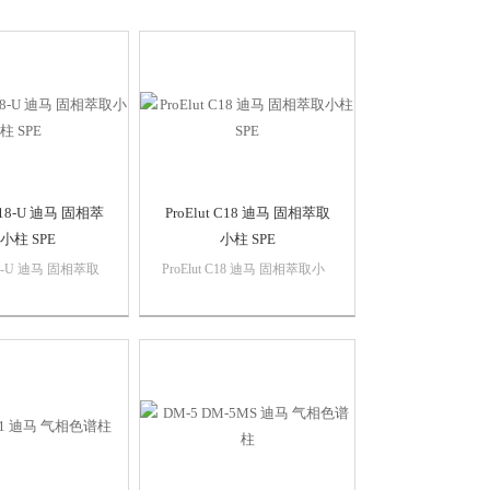
 C18-U 迪马 固相萃
ProElut C18 迪马 固相萃取
小柱 SPE
小柱 SPE
C18-U 迪马 固相萃取
ProElut C18 迪马 固相萃取小
• 作用基团：十八烷
柱 SPE• 作用基团：十八烷基•
• 碳载量
碳载量（C%）：17%• 保留机
7%• 保留机理：非
理：强非极性相互作用
作用（主）极性相互
）