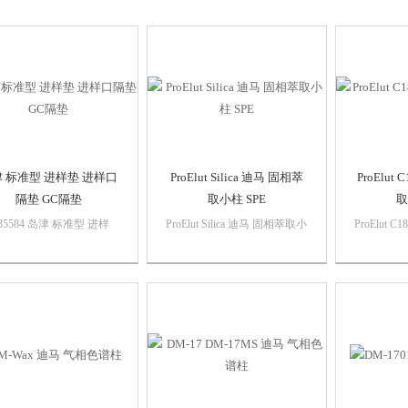
 标准型 进样垫 进样口
ProElut Silica 迪马 固相萃
ProElut
隔垫 GC隔垫
取小柱 SPE
取
-35584 岛津 标准型 进样
ProElut Silica 迪马 固相萃取小
ProElut 
进样口隔垫 GC隔垫即使是
柱 SPE• 作用基团：十八烷
小柱 SPE
失隔垫，流失也是不可避
基，硅羟基• 碳载量
基，硅羟基
。根据各种隔垫种类的不
（C%）：17%• 保留机理：非
（C%）：1
流失的类型也不同、在色
极性相互作用（主）极性相互
极性相互
离过程中以不同形式表现
作用（次）
作用（次
。在高灵敏度分析时，选