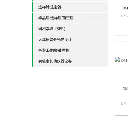
进样针 注射器
DM
DM
样品瓶 进样瓶 顶空瓶
乙二
柱•
固相萃取（SPE）
HP-
天津拓普分光光度计
色谱工作站/处理机
实验室其他仪器设备
DM
DM-
谱柱
固定
极性
HP