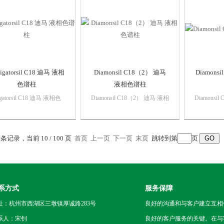
苛刻的最终产品检测，确保
Inspire 能够胜...
igatorsil C18 迪马 液相
Diamonsil C18（2） 迪马
Diamons
色谱柱
液相色谱柱
igatorsil C18 迪马 液相色
Diamonsil C18（2） 迪马 液相
Diamonsi
avigatorsil 是一款可实
色谱柱Diamonsil（ 钻石） 系
柱Diamon
快速分离并兼具高分离度
列液相色谱柱是迪马科技的明
相色谱柱
HPLC/HPLC 两用型核壳
星产品，自1998 年
品，自1998 
9 条记录，当前 10 / 100 页
柱，其基质是粒径为2.7
首页
上一页
Diamonsil（ 钻石一代） 上市
下一页
末页
跳转到第
页
石一代） 
 的核壳硅胶，它是由...
以来，以其优良的性能和*的
良的性能和
服务深...
内...
系方式
服务保障
址：杭州市西湖区三墩镇厚诚路283号
良好的沟通和与客户建立互相
系人：宋钊
良好的客户服务的关键。在与