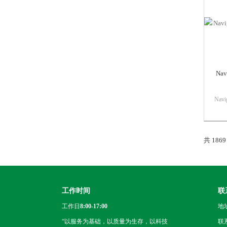
Nav
Nav
谱柱N
现超
的U
共 186
色谱
μm
工作时间
联
工作日
8:00-17:00
地
“以服务为基础，以质量为生存，以科技
联