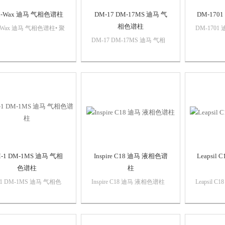
-Wax 迪马 气相色谱柱
DM-17 DM-17MS 迪马 气
DM-17
相色谱柱
-Wax 迪马 气相色谱柱• 聚
DM-1701
醇固定液• 白酒分析专用
14% 腈丙
DM-17 DM-17MS 迪马 气相
 极性相似于DB-WAXetr、
硅氧烷固定
色谱柱• 50% 二苯基 50% 二甲
Innowax 等固定相
性固定相• 
基聚硅氧烷固定液• 通用型中
等极性固定相• 热稳定性达到
360℃
-1 DM-1MS 迪马 气相
Inspire C18 迪马 液相色谱
Leapsil
色谱柱
柱
1 DM-1MS 迪马 气相色
Inspire C18 迪马 液相色谱柱
Leapsil 
• 100% 二甲基聚硅氧烷
Inspire 色谱柱代表了当今先进
Leapsi
液• 热稳定性达到350℃•
的技术，以超高纯硅胶为基
任何HPLC
相似于DB-1、SPB-1、
质，采用迪马科技专有的键合
-1 等固定相
技术、严格的生产控制规范、